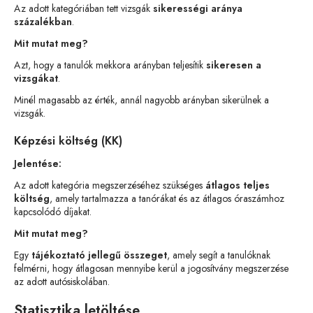
Az adott kategóriában tett vizsgák
sikerességi aránya
százalékban
.
Mit mutat meg?
Azt, hogy a tanulók mekkora arányban teljesítik
sikeresen a
vizsgákat
.
Minél magasabb az érték, annál nagyobb arányban sikerülnek a
vizsgák.
Képzési költség (KK)
Jelentése:
Az adott kategória megszerzéséhez szükséges
átlagos teljes
költség
, amely tartalmazza a tanórákat és az átlagos óraszámhoz
kapcsolódó díjakat.
Mit mutat meg?
Egy
tájékoztató jellegű összeget
, amely segít a tanulóknak
felmérni, hogy átlagosan mennyibe kerül a jogosítvány megszerzése
az adott autósiskolában.
Statisztika letöltése