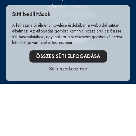
Adatvédelmi szabályzat
Süti beállítások
Általános Szerződési Feltételek
Hatósági adatok
A felhasználói élmény növelése érdekében a weboldal sütiket
alkalmaz. Az elfogadás gombra kattintva hozzájárul az összes
Statisztikák
süti használatához, ugyanakkor a szerkesztés gombot választva
Elérhetőségek
lehetősége van ezeket testreszabni.
2200 Monor,Kossuth Lajos utca 162
ÖSSZES SÜTI ELFOGADÁSA
+36209542708
info@startmk.hu
Sütik szerkesztése