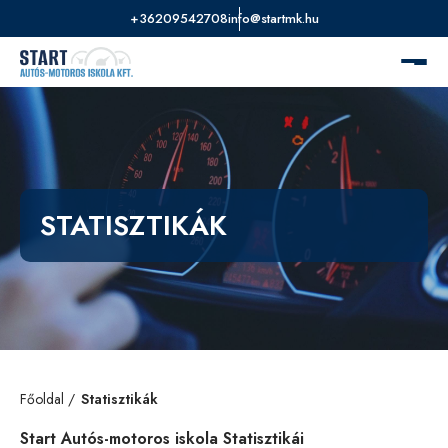
+36209542708
info@startmk.hu
STATISZTIKÁK
Főoldal
Statisztikák
Start Autós-motoros iskola Statisztikái