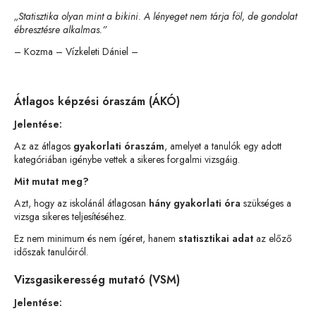
„Statisztika olyan mint a bikini. A lényeget nem tárja föl, de gondolat
ébresztésre alkalmas.”
– Kozma – Vízkeleti Dániel –
Átlagos képzési óraszám (ÁKÓ)
Jelentése:
Az az átlagos
gyakorlati óraszám
, amelyet a tanulók egy adott
kategóriában igénybe vettek a sikeres forgalmi vizsgáig.
Mit mutat meg?
Azt, hogy az iskolánál átlagosan
hány gyakorlati óra
szükséges a
vizsga sikeres teljesítéséhez.
Ez nem minimum és nem ígéret, hanem
statisztikai adat
az előző
időszak tanulóiról.
Vizsgasikeresség mutató (VSM)
Jelentése: